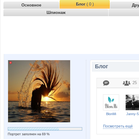
Блог
( 0 )
Основное
Др
Шпионаж
Блог
25
BlonMi
Janny-5
Посмотреть ещё
Портрет заполнен на 69 %