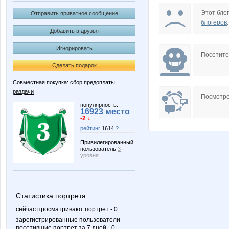
Muhina
Nice
Этот блог
Отправить приватное сообщение
блогеров
.
Добавить в друзья
Игнорировать
anniiss
belka
Посетит
Сделать подарок
Совместная покупка: сбор предоплаты,
раздачи
musika
norilskgi
Посмотре
популярность:
16923 место
-2 ↓
рейтинг
1614
?
Буду
ДЖИНС
Привилегированный
пользователь
3
уровня
Просто Подарок
Сопран
Статистика портрета:
сейчас просматривают портрет - 0
зарегистрированные пользователи
посетившие портрет за 7 дней - 0