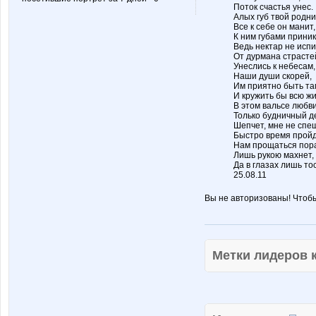
Поток счастья унес.
Алых губ твой родни
Все к себе он манит,
К ним губами приник
Ведь нектар не испи
От дурмана страсте
Унеслись к небесам,
Наши души скорей,
Им приятно быть та
И кружить бы всю жи
В этом вальсе любви
Только будничный д
Шепчет, мне не спе
Быстро время пройд
Нам прощаться пор
Лишь рукою махнет,
Да в глазах лишь тос
25.08.11
Вы не авторизованы! Чтоб
Метки лидеров