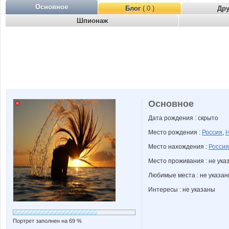
Основное
Блог
( 0 )
Др
Шпионаж
Основное
Дата рождения : скрыто
Место рождения :
Россия
,
Н
Место нахождения :
Россия
Место проживания : не ука
Любимые места : не указа
Интересы : не указаны
Портрет заполнен на 69 %