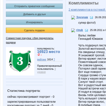
Комплименты
Отправить приватное сообщение
2 комплиментов в гостевой 
Добавить в друзья
Энунчик
26.09.201
Игнорировать
супер фото!)
rinuk
25.08.2011 в 
Сделать подарок
Вальс любви
Совместная покупка: сбор предоплаты,
Геннадий Южаков
раздачи
Чуть подернул листв
популярность:
Золотой желтизной,
16923 место
На свиданье спешу,
-2 ↓
Я знакомой тропой.
Ветер кружит листок
рейтинг
1614
?
Пожелтевший совсе
Он совсем одинок,
Привилегированный
Потерял свой гарем
пользователь
3
Вот еще поворот,
уровня
Сердце громко стучи
В парк у наших воро
Силуэт твой стоит.
Вот и радостный миг
Нашей встречи наст
Статистика портрета:
И подул в сердце бр
Вновь тебя целовал
сейчас просматривают портрет - 0
Чуть колышет слегка
Ветер пряди волос,
зарегистрированные пользователи
В голубые глаза,
посетившие портрет за 7 дней - 0